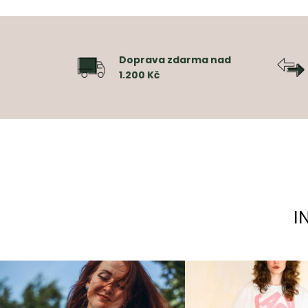
Doprava zdarma nad
1.200 Kč
I