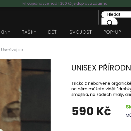
Při objednávce nad 1.200 kč je doprava zdarma.
IKINY
TAŠKY
DĚTI
SVOJOST
POP-UP
o Usmívej se
UNISEX PŘÍRODN
Tričko z nebarvené organické 
na něm můžete vidět "drobky
smajlíka, na zádech malý, ale
S
590 Kč
Mů
Měrná
cena: