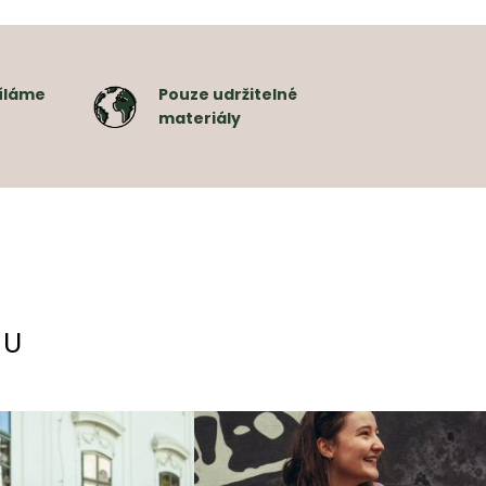
íláme
Pouze udržitelné
materiály
MU