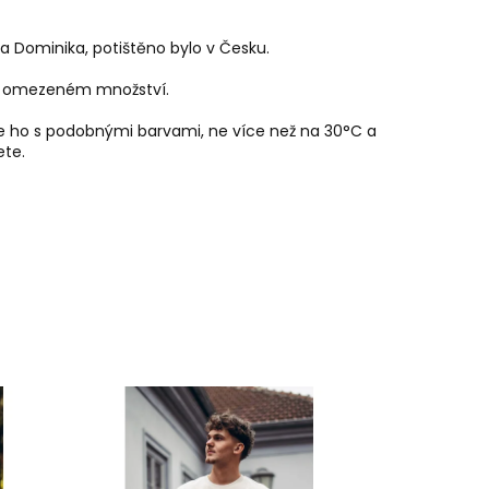
ila Dominika, potištěno bylo v Česku.
 v omezeném množství.
te ho s podobnými barvami, ne více než na 30
°C a
ete.