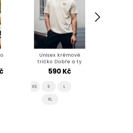
ko
Unisex krémové
Unis
tričko Dobře a ty
Živ
č
590 Kč
XS
S
L
XL