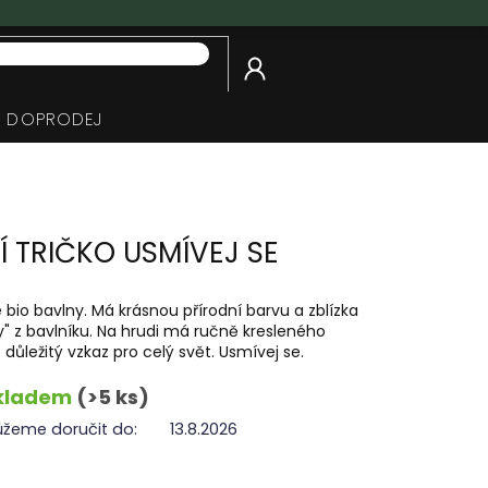
NÁKUPNÍ
KOŠÍK
DOPRODEJ
Í TRIČKO USMÍVEJ SE
bio bavlny. Má krásnou přírodní barvu a zblízka
" z bavlníku. Na hrudi má ručně kresleného
 důležitý vzkaz pro celý svět. Usmívej se.
kladem
(>5 ks)
žeme doručit do:
13.8.2026