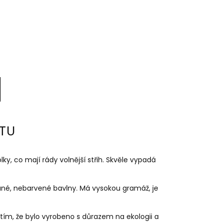
TU
olky, co mají rády volnější střih.
Skvěle vypadá
ané, nebarvené bavlny. Má vysokou gramáž, je
 tím, že bylo vyrobeno s důrazem na ekologii a