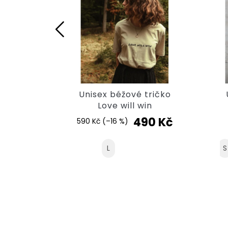
ričko
Unisex béžové tričko
ska
Love will win
490 Kč
590 Kč
(–16 %)
L
S