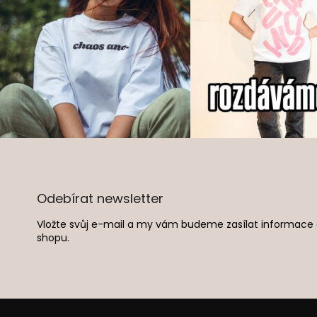
Z
á
p
a
Odebírat newsletter
t
í
Vložte svůj e-mail a my vám budeme zasílat informac
shopu.