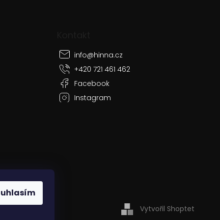
Kontakt
info
@
hinna.cz
+420 721 461 462
Facebook
Instagram
ouhlasím
Vytvořil Shoptet