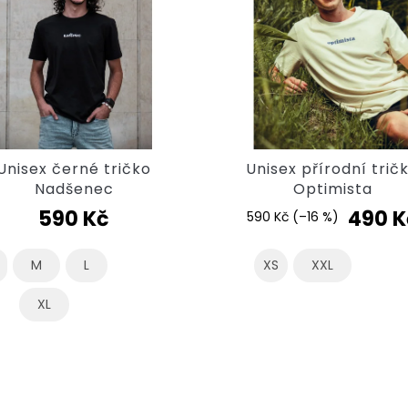
Unisex černé tričko
Unisex přírodní trič
Nadšenec
Optimista
590 Kč
490 K
590 Kč
(–16 %)
M
L
XS
XXL
XL