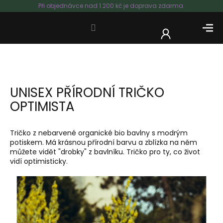
Přejít
Při objednávce nad 1.200 kč je doprava zdarma.
na
obsah
NÁKUP
KOŠÍK
UNISEX PŘÍRODNÍ TRIČKO
OPTIMISTA
Tričko z nebarvené organické bio bavlny s modrým
potiskem. Má krásnou přírodní barvu a zblízka na něm
můžete vidět "drobky" z bavlníku. Tričko pro ty, co život
vidí optimisticky.