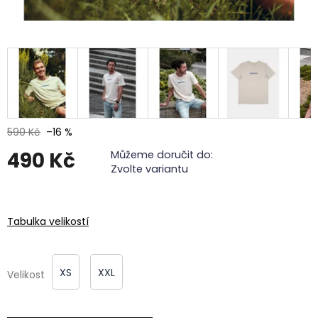
590 Kč
–16 %
490 Kč
Můžeme doručit do:
Zvolte variantu
Měrná
cena:
Tabulka velikostí
XS
XXL
Velikost