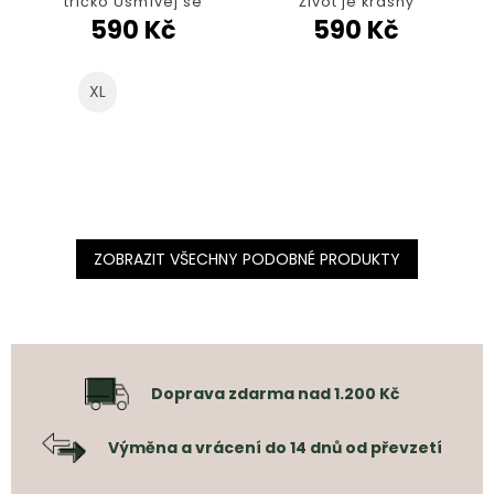
tričko Usmívej se
Život je krásný
590 Kč
590 Kč
XL
XS
ZOBRAZIT VŠECHNY PODOBNÉ PRODUKTY
Doprava zdarma nad 1.200 Kč
Výměna a vrácení do 14 dnů od převzetí