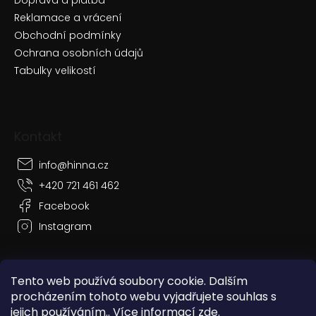
Doprava a platba
Reklamace a vrácení
Obchodní podmínky
Ochrana osobních údajů
Tabulky velikostí
Kontakt
info
@
hinna.cz
+420 721 461 462
Facebook
Instagram
Tento web používá soubory cookie. Dalším
procházením tohoto webu vyjadřujete souhlas s
Vytvořil Shoptet
jejich používáním.. Více informací
zde
.