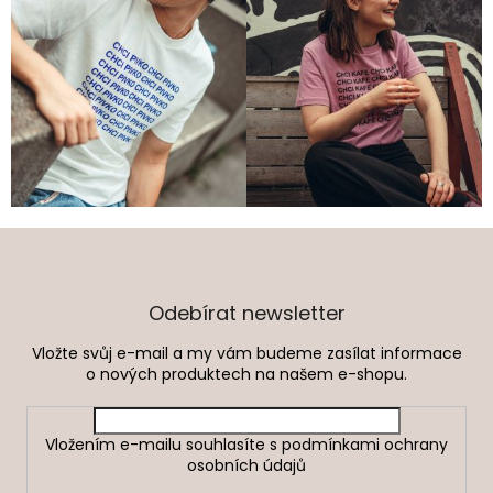
Z
á
p
a
Odebírat newsletter
t
Vložte svůj e-mail a my vám budeme zasílat informace
í
o nových produktech na našem e-shopu.
Vložením e-mailu souhlasíte s
podmínkami ochrany
osobních údajů