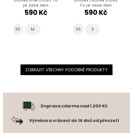
Unisex bílé tričko To
Unisex růžové tričko
je zase den
To je zase den
590 Kč
590 Kč
XS
M
XS
S
ZOBRAZIT VŠECHNY PODOBNÉ PRODUKTY
Doprava zdarma nad 1.200 Kč
Výměna a vrácení do 14 dnů od převzetí