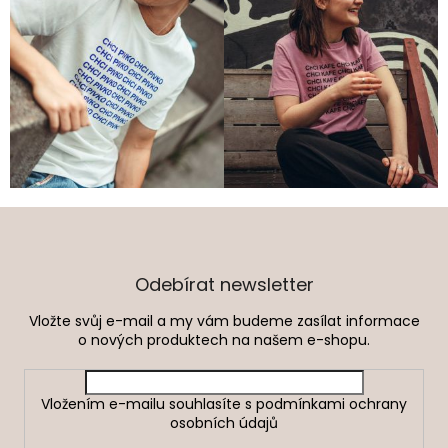
Z
á
p
a
Odebírat newsletter
t
Vložte svůj e-mail a my vám budeme zasílat informace
í
o nových produktech na našem e-shopu.
Vložením e-mailu souhlasíte s
podmínkami ochrany
osobních údajů