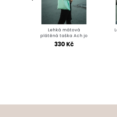
čko To
Lehká mátová
L
en
plátěná taška Ach jo
330 Kč