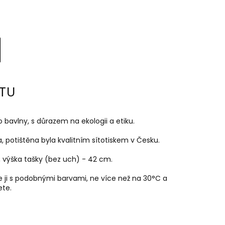
TU
o bavlny,
s důrazem na ekologii a etiku.
a, potištěna byla kvalitním sítotiskem v Česku.
, výška tašky (bez uch) - 42 cm.
e ji s podobnými barvami, ne více než na 30
°C a
ete.