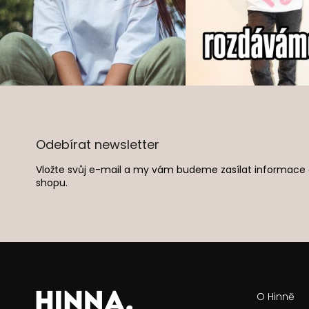
Z
á
p
a
Odebírat newsletter
t
í
Vložte svůj e-mail a my vám budeme zasílat informac
shopu.
O Hinně