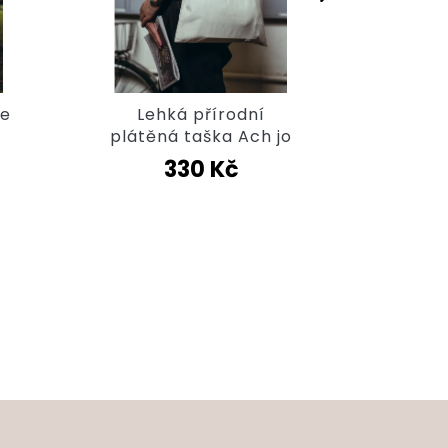
Le
ze
Lehká přírodní
plátě
plátěná taška Ach jo
c
330 Kč