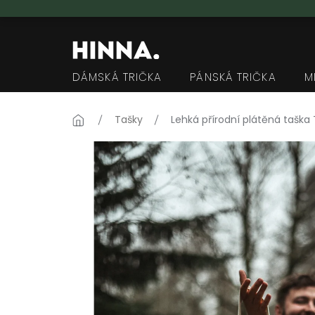
Přejít
na
obsah
DÁMSKÁ TRIČKA
PÁNSKÁ TRIČKA
M
Domů
Tašky
Lehká přírodní plátěná taška 