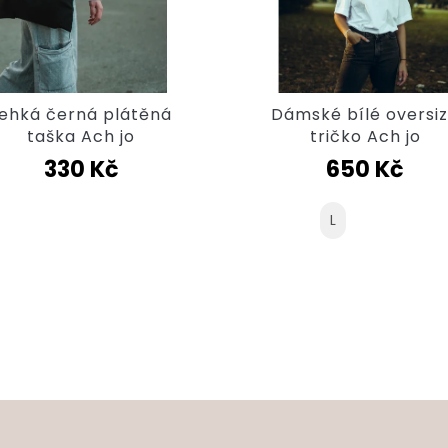
ehká černá plátěná
Dámské bílé oversi
taška Ach jo
tričko Ach jo
330 Kč
650 Kč
L