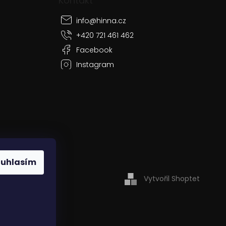
Kontakt
info
@
hinna.cz
+420 721 461 462
Facebook
Instagram
ouhlasím
Vytvořil Shoptet