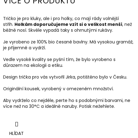
VÍCE O PRODUKTU
Tričko je pro kluky, ale i pro holky, co mají rády volnější
střih.
Holkám doporučujeme vzít si o velikost menší
, než
běžně nosí. Skvěle vypadá taky s ohrnutými rukávy.
Je vyrobeno ze 100% bio česané bavlny. Má vysokou gramáž,
je příjemné a vydrží.
Vedle vysoké kvality se pyšní tím, že bylo vyrobeno s
důrazem na ekologii a etiku.
Design trička pro vás vytvořil Jirka, potištěno bylo v Česku.
Originální kousek, vyrobený v omezeném množství.
Aby vydrželo co nejdéle, perte ho s podobnými barvami, ne
více než na 30
°C a ideálně naruby.
Potisk nežehlete.
HLÍDAT