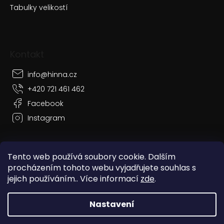
Tabulky velikostí
Kontakt
info
@
hinna.cz
+420 721 461 462
Facebook
Instagram
Tento web používá soubory cookie. Dalším
procházením tohoto webu vyjadřujete souhlas s
Vytvořil Shoptet
jejich používáním.. Více informací
zde
.
Copyright 2026
Hinna
. Všechna práva vyhrazena.
Nastavení
Grafický návrh vytvořil a nakódoval
Shoptak.cz