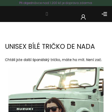
Přejít
Při objednávce nad 1.200 kč je doprava zdarma.
na
obsah
NÁKUP
KOŠÍK
UNISEX BÍLÉ TRIČKO DE NADA
Chtěli jste další španělský tričko, máte ho mít. Není zač.