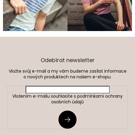
Z
á
p
a
Odebírat newsletter
t
Vložte svůj e-mail a my vám budeme zasílat informace
í
o nových produktech na našem e-shopu.
Vložením e-mailu souhlasíte s
podmínkami ochrany
osobních údajů
PŘIHLÁSIT
SE