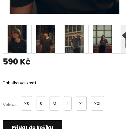
590 Kč
Měrná
cena:
Tabulka velikostí
XS
S
M
L
XL
XXL
Velikost
Přidat do košíku