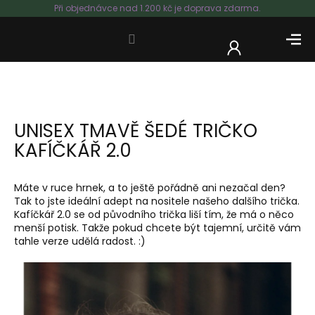
Přejít
Při objednávce nad 1.200 kč je doprava zdarma.
na
obsah
NÁKUP
KOŠÍK
UNISEX TMAVĚ ŠEDÉ TRIČKO
KAFÍČKÁŘ 2.0
Máte v ruce hrnek, a to ještě pořádně ani nezačal den?
Tak to jste ideální adept na nositele našeho dalšího trička.
Kafíčkář 2.0 se od původního trička liší tím, že má o něco
menší potisk. Takže pokud chcete být tajemní, určitě vám
tahle verze udělá radost. :)