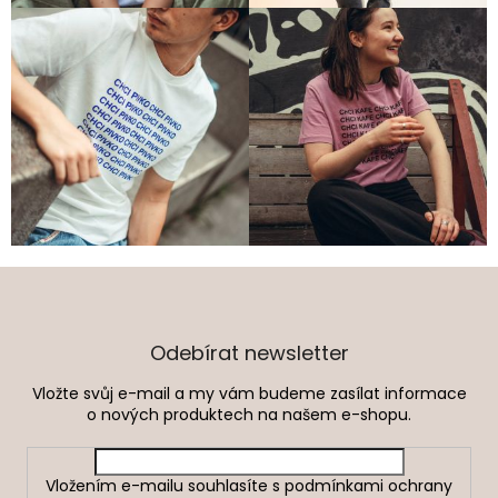
Z
á
p
a
Odebírat newsletter
t
Vložte svůj e-mail a my vám budeme zasílat informace
í
o nových produktech na našem e-shopu.
Vložením e-mailu souhlasíte s
podmínkami ochrany