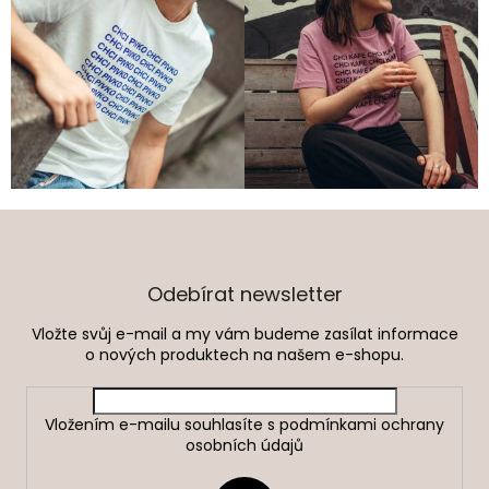
Z
á
p
a
Odebírat newsletter
t
Vložte svůj e-mail a my vám budeme zasílat informace
í
o nových produktech na našem e-shopu.
Vložením e-mailu souhlasíte s
podmínkami ochrany
osobních údajů