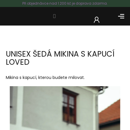
Přejít
Při objednávce nad 1.200 kč je doprava zdarma.
na
obsah
NÁKUP
KOŠÍK
UNISEX ŠEDÁ MIKINA S KAPUCÍ
LOVED
Mikina s kapucí, kterou budete milovat.