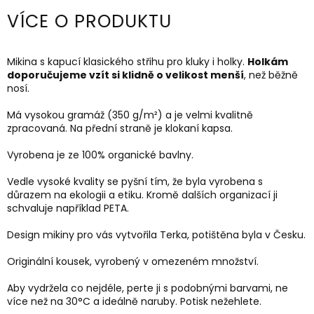
VÍCE O PRODUKTU
Mikina s kapucí klasického střihu pro kluky i holky.
Holkám
doporučujeme vzít si klidně o velikost menší
, než běžně
nosí.
Má vysokou gramáž (35
0 g/m²) a je velmi kvalitně
zpracovaná. Na přední straně je klokaní kapsa.
Vyrobena je ze 100% organické bavlny.
Vedle vysoké kvality se pyšní tím, že byla vyrobena s
důrazem na ekologii a etiku. Kromě dalších organizací ji
schvaluje například PETA.
Design mikiny pro vás vytvořila Terka, potištěna byla v Česku.
Originální kousek, vyrobený v omezeném množství.
Aby vydržela co nejdéle, perte ji s podobnými barvami, ne
více než na 30
°C a ideálně naruby.
Potisk nežehlete.