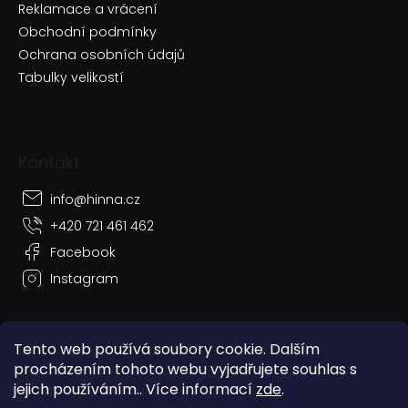
Reklamace a vrácení
Obchodní podmínky
Ochrana osobních údajů
Tabulky velikostí
Kontakt
info
@
hinna.cz
+420 721 461 462
Facebook
Instagram
Tento web používá soubory cookie. Dalším
procházením tohoto webu vyjadřujete souhlas s
Vytvořil Shoptet
jejich používáním.. Více informací
zde
.