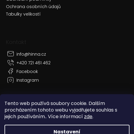
Ochrana osobních údajů
Tabulky velikostí
Kontakt
info
@
hinna.cz
+420 721 461 462
Facebook
Instagram
Tento web používá soubory cookie. Dalším
procházením tohoto webu vyjadřujete souhlas s
Vytvořil Shoptet
jejich používáním.. Více informací
zde
.
Copyright 2026
Hinna
. Všechna práva vyhrazena.
Nastavení