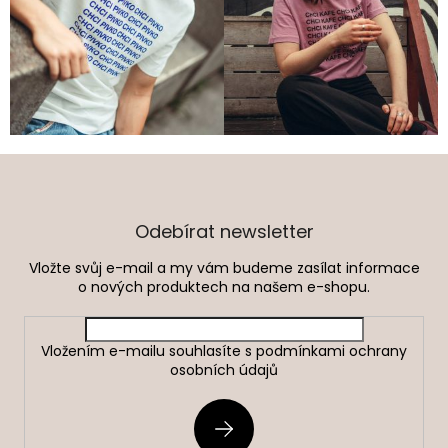
Z
á
p
a
Odebírat newsletter
t
Vložte svůj e-mail a my vám budeme zasílat informace
í
o nových produktech na našem e-shopu.
Vložením e-mailu souhlasíte s
podmínkami ochrany
osobních údajů
PŘIHLÁSIT
SE