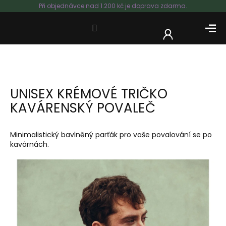
Přejít
Při objednávce nad 1.200 kč je doprava zdarma.
na
obsah
NÁKUP
KOŠÍK
UNISEX KRÉMOVÉ TRIČKO
KAVÁRENSKÝ POVALEČ
Minimalistický bavlněný parťák pro vaše povalování se po
kavárnách.