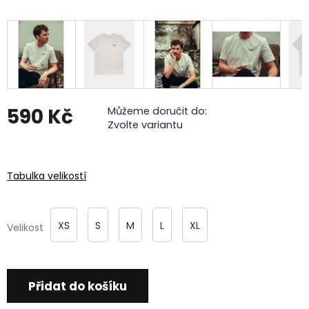
590 Kč
Můžeme doručit do:
Zvolte variantu
Měrná
cena:
Tabulka velikostí
XS
S
M
L
XL
Velikost
Přidat do košíku