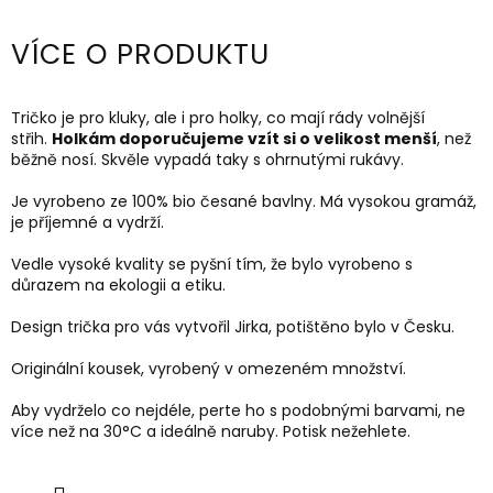
VÍCE O PRODUKTU
Tričko je pro kluky, ale i pro holky, co mají rády volnější
střih.
Holkám doporučujeme vzít si o velikost menší
, než
běžně nosí. Skvěle vypadá taky s ohrnutými rukávy.
Je vyrobeno ze 100% bio česané bavlny. Má vysokou gramáž,
je příjemné a vydrží.
Vedle vysoké kvality se pyšní tím, že bylo vyrobeno s
důrazem na ekologii a etiku.
Design trička pro vás vytvořil Jirka, potištěno bylo v Česku.
Originální kousek, vyrobený v omezeném množství.
Aby vydrželo co nejdéle, perte ho s podobnými barvami, ne
více než na 30
°C a ideálně naruby.
Potisk nežehlete.