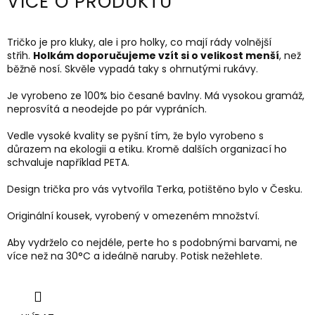
VÍCE O PRODUKTU
Tričko je pro kluky, ale i pro holky, co mají rády volnější
střih.
Holkám doporučujeme vzít si o velikost menší
, než
běžně nosí. Skvěle vypadá taky s ohrnutými rukávy.
Je vyrobeno ze 100% bio česané bavlny. Má vysokou gramáž,
neprosvítá a neodejde po pár vypráních.
Vedle vysoké kvality se pyšní tím, že bylo vyrobeno s
důrazem na ekologii a etiku. Kromě dalších organizací ho
schvaluje například PETA.
Design trička pro vás vytvořila Terka, potištěno bylo v Česku.
Originální kousek, vyrobený v omezeném množství.
Aby vydrželo co nejdéle, perte ho s podobnými barvami, ne
více než na 30
°C a ideálně naruby.
Potisk nežehlete.