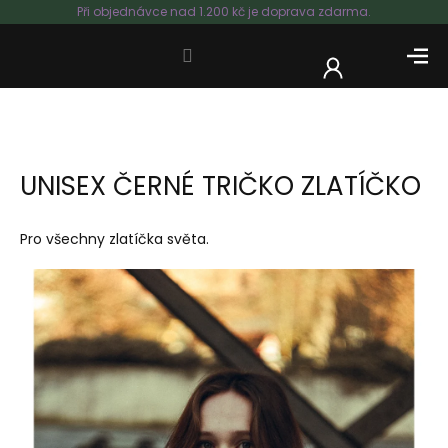
Přejít
Při objednávce nad 1.200 kč je doprava zdarma.
na
obsah
NÁKUP
KOŠÍK
UNISEX ČERNÉ TRIČKO ZLATÍČKO
Pro všechny zlatíčka světa.