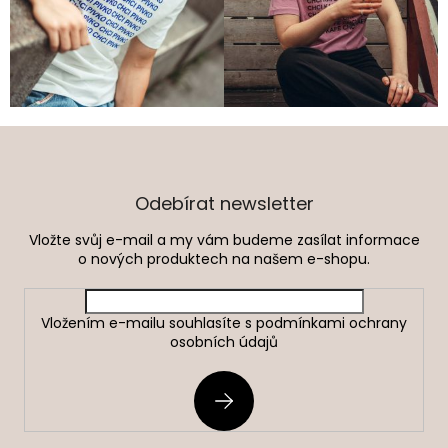
Z
á
p
a
Odebírat newsletter
t
Vložte svůj e-mail a my vám budeme zasílat informace
í
o nových produktech na našem e-shopu.
Vložením e-mailu souhlasíte s
podmínkami ochrany
osobních údajů
PŘIHLÁSIT
SE