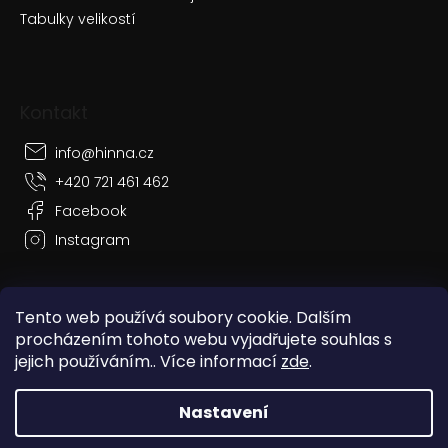
Tabulky velikostí
Kontakt
info
@
hinna.cz
+420 721 461 462
Facebook
Instagram
Tento web používá soubory cookie. Dalším
procházením tohoto webu vyjadřujete souhlas s
Vytvořil Shoptet
jejich používáním.. Více informací
zde
.
Copyright 2026
Hinna
. Všechna práva vyhrazena.
Nastavení
Grafický návrh vytvořil a nakódoval
Shoptak.cz