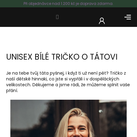
Přejít
Při objednávce nad 1.200 kč je doprava zdarma.
na
obsah
NÁKUP
KOŠÍK
UNISEX BÍLÉ TRIČKO O TÁTOVI
Je na tebe tvůj táta pyšnej, i když ti už není pět? Tričko z
naší dětské hinnaki, co jste si vypřáli i v dospěláckých
velikostech. Děkujeme a jsme rádi, že můžeme splnit vaše
přání.