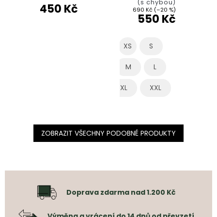
(s chybou)
450 Kč
690 Kč
(–20 %)
550 Kč
XS
S
M
L
XL
XXL
ZOBRAZIT VŠECHNY PODOBNÉ PRODUKTY
Doprava zdarma nad 1.200 Kč
Výměna a vrácení do 14 dnů od převzetí