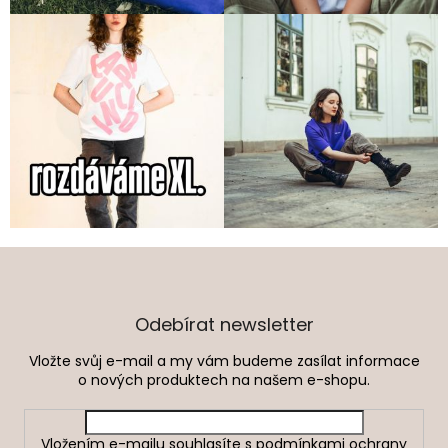
Z
á
p
a
Odebírat newsletter
t
Vložte svůj e-mail a my vám budeme zasílat informace
í
o nových produktech na našem e-shopu.
Vložením e-mailu souhlasíte s
podmínkami ochrany