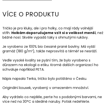
VÍCE O PRODUKTU
Tričko je pro kluky, ale i pro holky, co mají rády volnější
střih.
Holkám doporučujeme vzít si o velikost menší
, než
běžně nosí. Skvěle vypadá taky s ohrnutými rukávy.
Je vyrobeno ze 100% bio česané prané bavlny. Má vyšší
gramáž
(180 g/m²)
, takže neprosvítá a téměř se nesráží.
Vedle vysoké kvality se pyšní tím, že bylo vyrobeno s
důrazem na ekologii a etiku. Kromě dalších organizací ho
schvaluje například PETA.
Nápis napsala Terka, tričko bylo potištěno v Česku.
Originální kousek, vyrobený v omezeném množství.
Aby vydrželo co nejdéle, perte ho s podobnými barvami, ne
více než na 30
°C a ideálně naruby.
Potisk nežehlete.