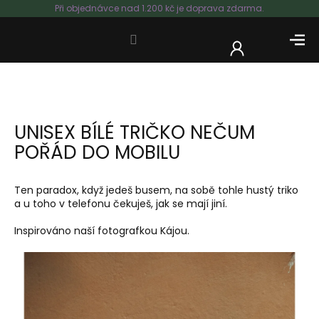
Přejít
Při objednávce nad 1.200 kč je doprava zdarma.
na
obsah
NÁKUP
KOŠÍK
UNISEX BÍLÉ TRIČKO NEČUM
POŘÁD DO MOBILU
Ten paradox, když jedeš busem, na sobě tohle hustý triko
a u toho v telefonu čekuješ, jak se mají jiní.
Inspirováno naší fotografkou Kájou.