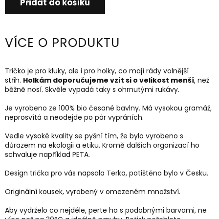
Přidat do košíku
VÍCE O PRODUKTU
Tričko je pro kluky, ale i pro holky, co mají rády volnější
střih.
Holkám doporučujeme vzít si o velikost menší
, než
běžně nosí. Skvěle vypadá taky s ohrnutými rukávy.
Je vyrobeno ze 100% bio česané bavlny. Má vysokou gramáž,
neprosvítá a neodejde po pár vypráních.
Vedle vysoké kvality se pyšní tím, že bylo vyrobeno s
důrazem na ekologii a etiku. Kromě dalších organizací ho
schvaluje například PETA.
Design trička pro vás napsala Terka, potištěno bylo v Česku.
Originální kousek, vyrobený v omezeném množství.
Aby vydrželo co nejdéle, perte ho s podobnými barvami, ne