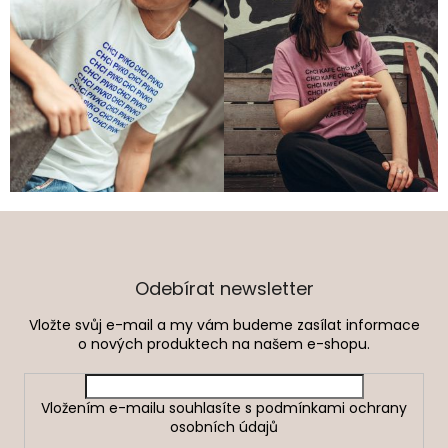
Z
á
p
a
Odebírat newsletter
t
Vložte svůj e-mail a my vám budeme zasílat informace
í
o nových produktech na našem e-shopu.
Vložením e-mailu souhlasíte s
podmínkami ochrany
osobních údajů