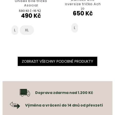
Unisex bílé tričko
oversize tričko Ach
Asocial
jo
590 Kč
(–16 %)
650 Kč
490 Kč
L
L
XL
ZOBRAZIT VŠECHNY PODOBNÉ PRODUKTY
Doprava zdarma nad 1.200 Kč
Výměna a vrácení do 14 dnů od převzetí