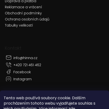
Doprava a platba
Reklamace a vrácení
Obchodní podmínky
Ochrana osobních údajů
Tabulky velikostí
Kontakt
info
@
hinna.cz
+420 721 461 462
Facebook
Instagram
Tento web používá soubory cookie. Dalším
procházením tohoto webu vyjadřujete souhlas s
Vytvořil Shoptet
jejich používáním.. Více informací
zde
.