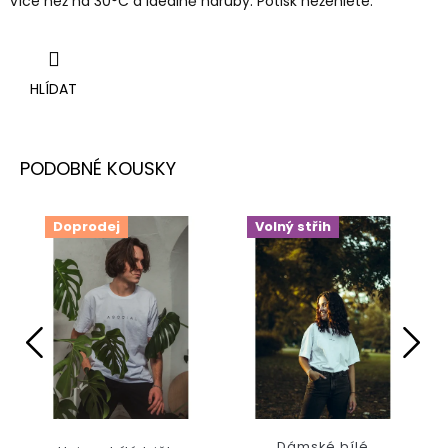
více než na 30
°C a ideálně naruby.
Potisk nežehlete.
HLÍDAT
Doprodej
Volný střih
Dámské bílé