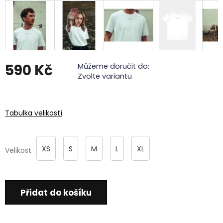
590 Kč
Můžeme doručit do:
Zvolte variantu
Měrná
cena:
Tabulka velikostí
XS
S
M
L
XL
Velikost
Přidat do košíku