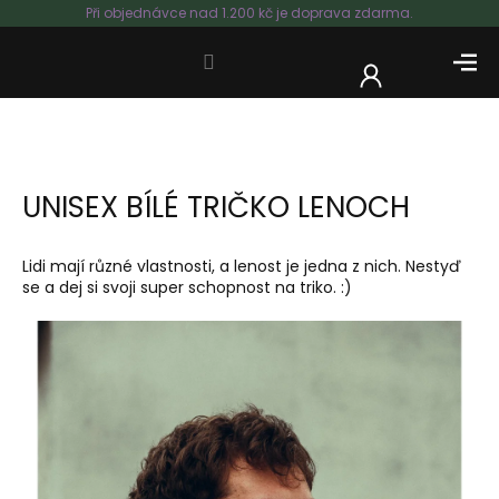
Přejít
Při objednávce nad 1.200 kč je doprava zdarma.
na
obsah
NÁKUP
KOŠÍK
UNISEX BÍLÉ TRIČKO LENOCH
Lidi mají různé vlastnosti, a lenost je jedna z nich. Nestyď
se a dej si svoji super schopnost na triko. :)