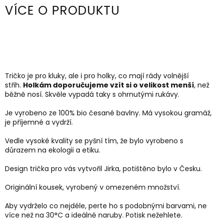
VÍCE O PRODUKTU
Tričko je pro kluky, ale i pro holky, co mají rády volnější
střih.
Holkám doporučujeme vzít si o velikost menší
, než
běžně nosí. Skvěle vypadá taky s ohrnutými rukávy.
Je vyrobeno ze 100% bio česané bavlny. Má vysokou gramáž,
je příjemné a vydrží.
Vedle vysoké kvality se pyšní tím, že bylo vyrobeno s
důrazem na ekologii a etiku.
Design trička pro vás vytvořil Jirka, potištěno bylo v Česku.
Originální kousek, vyrobený v omezeném množství.
Aby vydrželo co nejdéle, perte ho s podobnými barvami, ne
více než na 30
°C a ideálně naruby.
Potisk nežehlete.