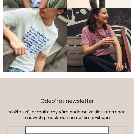
Z
á
p
a
Odebírat newsletter
t
Vložte svůj e-mail a my vám budeme zasílat informace
í
o nových produktech na našem e-shopu.