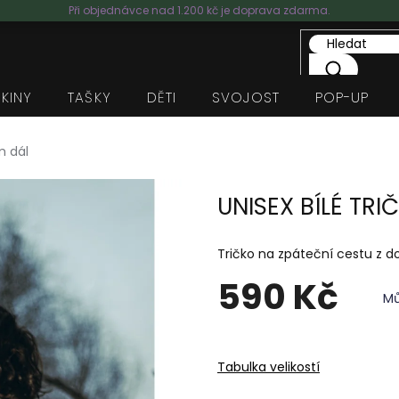
Při objednávce nad 1.200 kč je doprava zdarma.
IKINY
TAŠKY
DĚTI
SVOJOST
POP-UP
m dál
UNISEX BÍLÉ TR
Tričko na zpáteční cestu z d
590 Kč
Mů
Měrná
cena:
Tabulka velikostí