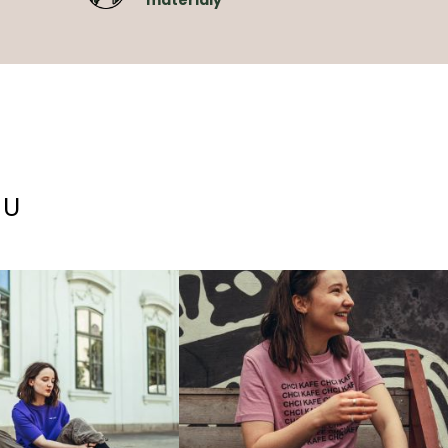
materiály
MU