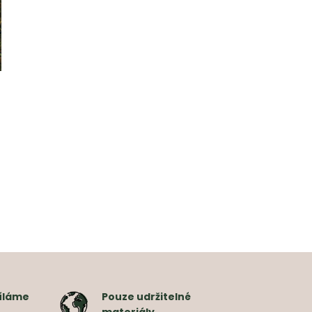
íláme
Pouze udržitelné