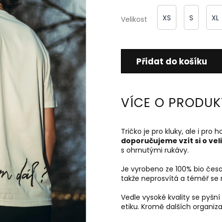
XS
S
XL
Velikost
Přidat do košíku
VÍCE O PRODUK
Tričko je pro kluky, ale i pro h
doporučujeme vzít si o vel
s ohrnutými rukávy.
Je vyrobeno ze 100% bio čes
takže neprosvítá a téměř se n
Vedle vysoké kvality se pyšní
etiku. Kromě dalších organiza