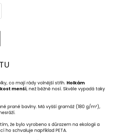
TU
olky, co mají rády volnější střih.
Holkám
ikost menší
, než běžně nosí. Skvěle vypadá taky
ané prané bavlny. Má vyšší gramáž
(180 g/m²)
,
esráží.
 tím, že bylo vyrobeno s důrazem na ekologii a
cí ho schvaluje například PETA.