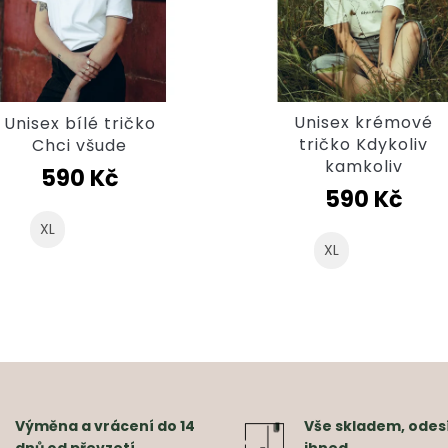
Unisex krémové
Unisex bílé tričko
tričko Kdykoliv
Chci všude
kamkoliv
590 Kč
590 Kč
XL
XL
Výměna a vrácení do 14
Vše skladem, odes