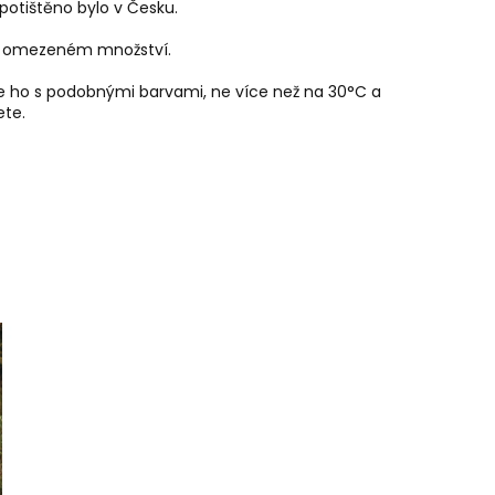
 potištěno bylo v Česku.
 v omezeném množství.
te ho s podobnými barvami, ne více než na 30
°C a
ete.