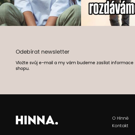
Z
á
p
a
Odebírat newsletter
t
í
Vložte svůj e-mail a my vám budeme zasílat informac
shopu.
O Hinně
Kontakt