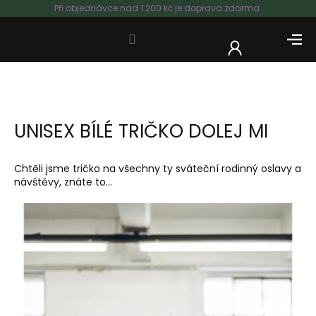
Přejít
Při objednávce nad 1.200 kč je doprava zdarma.
na
obsah
NÁKUP
KOŠÍK
UNISEX BÍLÉ TRIČKO DOLEJ MI
Chtěli jsme tričko na všechny ty sváteční rodinný oslavy a
návštěvy, znáte to...