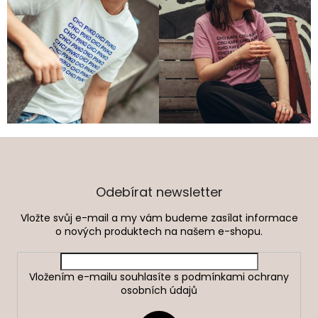
Z
á
p
a
Odebírat newsletter
t
Vložte svůj e-mail a my vám budeme zasílat informace
í
o nových produktech na našem e-shopu.
Vložením e-mailu souhlasíte s
podmínkami ochrany
osobních údajů