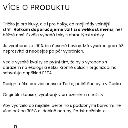
VÍCE O PRODUKTU
Tričko je pro kluky, ale i pro holky, co mají rády volnější
střih.
Holkám doporučujeme vzít si o velikost menší
, než
běžně nosí. Skvěle vypadá taky s ohrnutými rukávy.
Je vyrobeno ze 100% bio česané bavlny. Má vysokou gramáž,
neprosvítá a neodejde po pár vypráních.
Vedle vysoké kvality se pyšní tím, že bylo vyrobeno s
důrazem na ekologii a etiku. Kromě dalších organizací ho
schvaluje například PETA.
Design trička pro vás napsala Terka, potištěno bylo v Česku.
Originální kousek, vyrobený v omezeném množství.
Aby vydrželo co nejdéle, perte ho s podobnými barvami, ne
více než na 30
°C a ideálně naruby.
Potisk nežehlete.