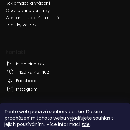
Reklamace a vrácení
Obchodní podmínky
Ochrana osobních údajů
Tabulky velikostí
Kontakt
info
@
hinna.cz
+420 721 461 462
Facebook
Instagram
Tento web používá soubory cookie. Dalším
procházením tohoto webu vyjadřujete souhlas s
Vytvořil Shoptet
jejich používáním.. Více informací
zde
.