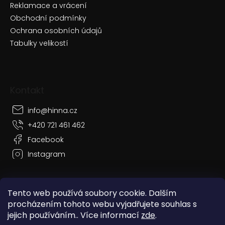
Reklamace a vrácení
Obchodní podmínky
Ochrana osobních údajů
Tabulky velikostí
Kontakt
info
@
hinna.cz
+420 721 461 462
Facebook
Instagram
Tento web používá soubory cookie. Dalším
procházením tohoto webu vyjadřujete souhlas s
Vytvořil Shoptet
jejich používáním.. Více informací
zde
.