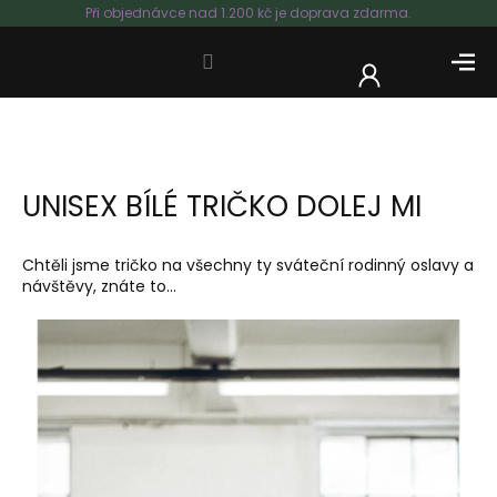
Přejít
Při objednávce nad 1.200 kč je doprava zdarma.
na
obsah
NÁKUP
KOŠÍK
UNISEX BÍLÉ TRIČKO DOLEJ MI
Chtěli jsme tričko na všechny ty sváteční rodinný oslavy a
návštěvy, znáte to...