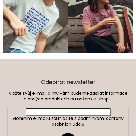
Z
á
p
a
Odebírat newsletter
t
Vložte svůj e-mail a my vám budeme zasílat informace
í
o nových produktech na našem e-shopu.
Vložením e-mailu souhlasíte s
podmínkami ochrany
osobních údajů