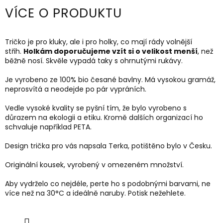
VÍCE O PRODUKTU
Tričko je pro kluky, ale i pro holky, co mají rády volnější
střih.
Holkám doporučujeme vzít si o velikost menší
, než
běžně nosí. Skvěle vypadá taky s ohrnutými rukávy.
Je vyrobeno ze 100% bio česané bavlny. Má vysokou gramáž,
neprosvítá a neodejde po pár vypráních.
Vedle vysoké kvality se pyšní tím, že bylo vyrobeno s
důrazem na ekologii a etiku. Kromě dalších organizací ho
schvaluje například PETA.
Design trička pro vás napsala Terka, potištěno bylo v Česku.
Originální kousek, vyrobený v omezeném množství.
Aby vydrželo co nejdéle, perte ho s podobnými barvami, ne
více než na 30
°C a ideálně naruby.
Potisk nežehlete.