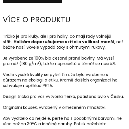
VÍCE O PRODUKTU
Tričko je pro kluky, ale i pro holky, co mají rády volnější
střih.
Holkám doporučujeme vzít si o velikost menší
, než
běžně nosí. Skvěle vypadá taky s ohrnutými rukávy.
Je vyrobeno ze 100% bio česané prané bavlny. Má vyšší
gramáž
(180 g/m²)
, takže neprosvítá a téměř se nesráží.
Vedle vysoké kvality se pyšní tím, že bylo vyrobeno s
důrazem na ekologii a etiku. Kromě dalších organizací ho
schvaluje například PETA.
Design trička pro vás vytvořila Terka, potištěno bylo v Česku.
Originální kousek, vyrobený v omezeném množství.
Aby vydrželo co nejdéle, perte ho s podobnými barvami, ne
více než na 30
°C a ideálně naruby.
Potisk nežehlete.