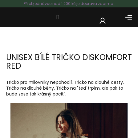
Přejít
Při objednávce nad 1.200 kč je doprava zdarma.
na
obsah
NÁKUP
KOŠÍK
UNISEX BÍLÉ TRIČKO DISKOMFORT
RED
Tričko pro milovníky nepohodlí. Tričko na dlouhé cesty.
Tričko na dlouhé běhy. Tričko na "teď trpím, ale pak to
bude zase tak krásný pocit".