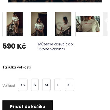
590 Kč
Můžeme doručit do:
Zvolte variantu
Měrná
cena:
Tabulka velikostí
XS
S
M
L
XL
Velikost
Přidat do košíku