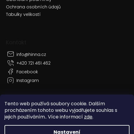
Ochrana osobních údajů
Tabulky velikostí
Kontakt
info
@
hinna.cz
+420 721 461 462
Facebook
Instagram
Tento web používá soubory cookie. Dalším
procházením tohoto webu vyjadřujete souhlas s
Vytvořil Shoptet
jejich používáním.. Více informací
zde
.
Copyright 2026
Hinna
. Všechna práva vyhrazena.
Nastavení