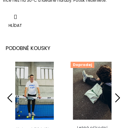
více než na 30
°C a ideálně naruby.
Potisk nežehlete.
HLÍDAT
Doprodej
Lehká přírodní