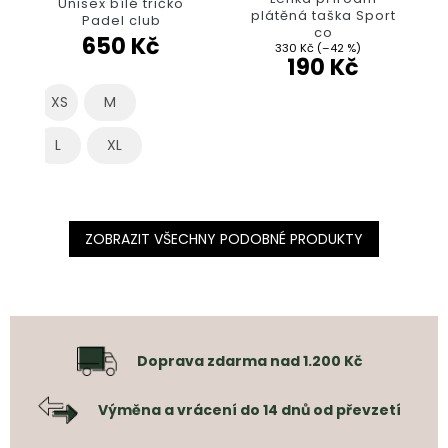
Unisex bílé tričko
plátěná taška Sport
Chiquita Bonita
co
650 Kč
330 Kč
(–42 %)
190 Kč
XS
M
XL
ZOBRAZIT VŠECHNY PODOBNÉ PRODUKTY
Doprava zdarma nad 1.200 Kč
Výměna a vrácení do 14 dnů od převzetí