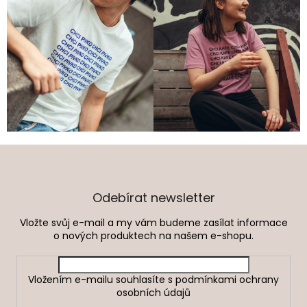
Z
á
p
a
Odebírat newsletter
t
Vložte svůj e-mail a my vám budeme zasílat informace
í
o nových produktech na našem e-shopu.
Vložením e-mailu souhlasíte s
podmínkami ochrany
osobních údajů