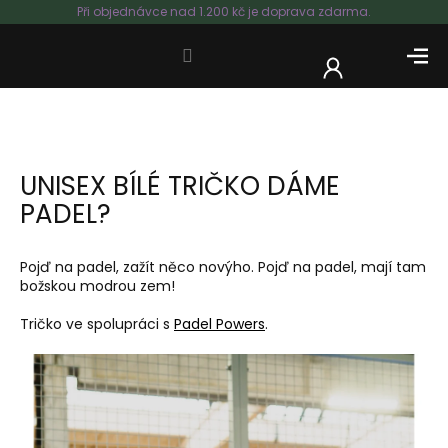
Přejít
Při objednávce nad 1.200 kč je doprava zdarma.
na
obsah
NÁKUP
KOŠÍK
UNISEX BÍLÉ TRIČKO DÁME
PADEL?
Pojď na padel, zažít něco novýho. Pojď na padel, mají tam
božskou modrou zem!
Tričko ve spolupráci s
Padel Powers
.