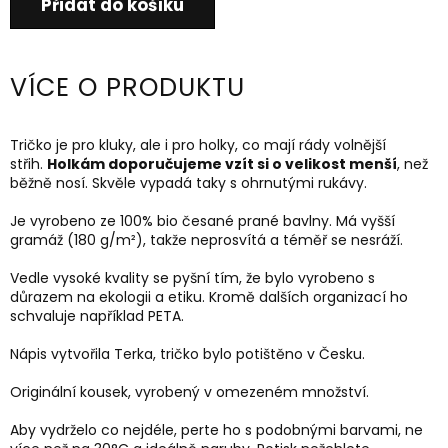
Přidat do košíku
VÍCE O PRODUKTU
Tričko je pro kluky, ale i pro holky, co mají rády volnější
střih.
Holkám doporučujeme vzít si o velikost menší
, než
běžně nosí. Skvěle vypadá taky s ohrnutými rukávy.
Je vyrobeno ze 100% bio česané prané bavlny. Má vyšší
gramáž
(180 g/m²)
, takže neprosvítá a téměř se nesráží.
Vedle vysoké kvality se pyšní tím, že bylo vyrobeno s
důrazem na ekologii a etiku. Kromě dalších organizací ho
schvaluje například PETA.
Nápis vytvořila Terka, tričko bylo potištěno v Česku.
Originální kousek, vyrobený v omezeném množství.
Aby vydrželo co nejdéle, perte ho s podobnými barvami, ne