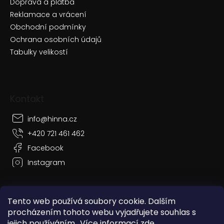
Doprava a platba
Reklamace a vrácení
Obchodní podmínky
Ochrana osobních údajů
Tabulky velikostí
Kontakt
info
@
hinna.cz
+420 721 461 462
Facebook
Instagram
Tento web používá soubory cookie. Dalším
procházením tohoto webu vyjadřujete souhlas s
Vytvořil Shoptet
jejich používáním.. Více informací
zde
.