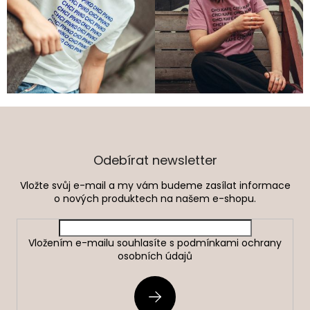
Z
á
p
a
Odebírat newsletter
t
Vložte svůj e-mail a my vám budeme zasílat informace
í
o nových produktech na našem e-shopu.
Vložením e-mailu souhlasíte s
podmínkami ochrany
osobních údajů
PŘIHLÁSIT
SE