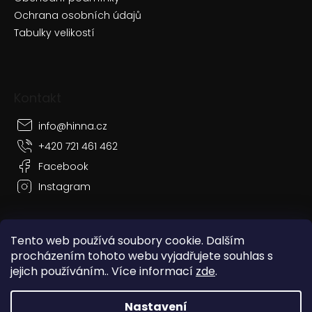
Ochrana osobních údajů
Tabulky velikostí
Kontakt
info
@
hinna.cz
+420 721 461 462
Facebook
Instagram
Tento web používá soubory cookie. Dalším
procházením tohoto webu vyjadřujete souhlas s
Vytvořil Shoptet
jejich používáním.. Více informací
zde
.
Copyright 2026
Hinna
. Všechna práva vyhrazena.
Nastavení