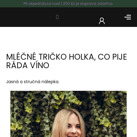
Přejít
Při objednávce nad 1.200 kč je doprava zdarma.
na
obsah
NÁKUP
KOŠÍK
MLÉČNÉ TRIČKO HOLKA, CO PIJE
RÁDA VÍNO
Jasná a stručná nálepka.