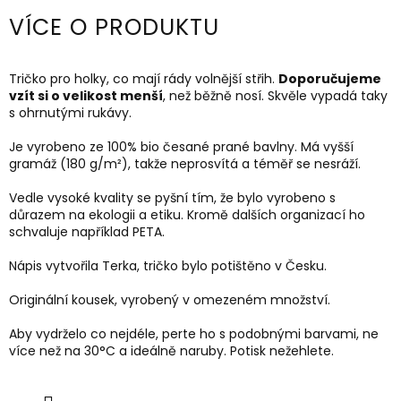
VÍCE O PRODUKTU
Tričko pro holky, co mají rády volnější střih.
Doporučujeme
vzít si o velikost menší
, než běžně nosí. Skvěle vypadá taky
s ohrnutými rukávy.
Je vyrobeno ze 100% bio česané prané bavlny. Má vyšší
gramáž
(180 g/m²)
, takže neprosvítá a téměř se nesráží.
Vedle vysoké kvality se pyšní tím, že bylo vyrobeno s
důrazem na ekologii a etiku. Kromě dalších organizací ho
schvaluje například PETA.
Nápis vytvořila Terka, tričko bylo potištěno v Česku.
Originální kousek, vyrobený v omezeném množství.
Aby vydrželo co nejdéle, perte ho s podobnými barvami, ne
více než na 30
°C a ideálně naruby.
Potisk nežehlete.