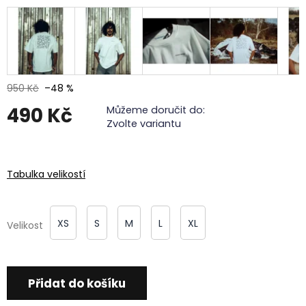
950 Kč
–48 %
490 Kč
Můžeme doručit do:
Zvolte variantu
Měrná
cena:
Tabulka velikostí
XS
S
M
L
XL
Velikost
Přidat do košíku