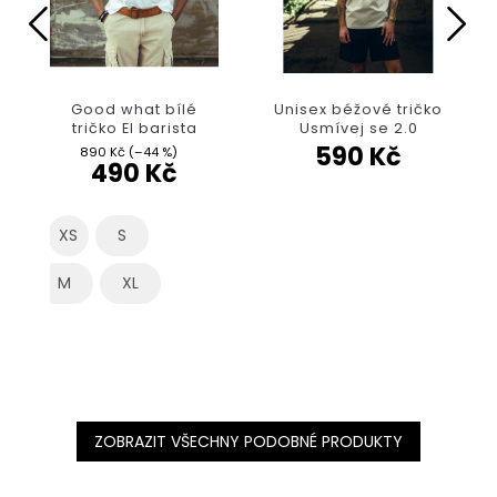
Good what bílé
Unisex béžové tričko
tričko El barista
Usmívej se 2.0
590 Kč
890 Kč
(–44 %)
490 Kč
XS
S
M
XL
ZOBRAZIT VŠECHNY PODOBNÉ PRODUKTY