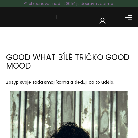
Přejít
Při objednávce nad 1.200 kč je doprava zdarma.
na
obsah
NÁKUP
KOŠÍK
GOOD WHAT BÍLÉ TRIČKO GOOD
MOOD
Zasyp svoje záda smajlíkama a sleduj, co to udělá.