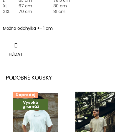
L
65 cm
78,5 cm
XL
67 cm
80 cm
XXL
70 cm
81 cm
Možná odchylka +- 1 cm.
HLÍDAT
Doprodej
Vysoká
gramáž