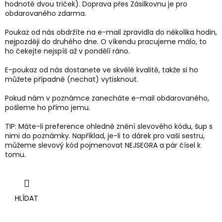
hodnotě dvou triček). Doprava přes Zásilkovnu je pro
obdarovaného zdarma.
Poukaz od nás obdržíte na e-mail zpravidla do několika hodin,
nejpozději do druhého dne. O víkendu pracujeme málo, to
ho čekejte nejspíš až v pondělí ráno.
E-poukaz od nás dostanete ve skvělé kvalitě, takže si ho
můžete případně (nechat) vytisknout.
Pokud nám v poznámce zanecháte e-mail obdarovaného,
pošleme ho přímo jemu.
TIP: Máte-li preference ohledně znění slevového kódu, šup s
nimi do poznámky. Například, je-li to dárek pro vaši sestru,
můžeme slevový kód pojmenovat NEJSEGRA a pár čísel k
tomu.
HLÍDAT