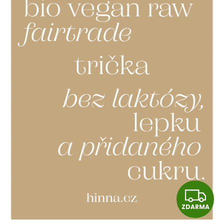
Z
D
ZDARMA