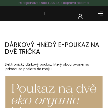
Přejít
Při objednávce nad 1.200 kč je doprava zdarma.
na
obsah
NÁKUP
KOŠÍK
DÁRKOVÝ HNĚDÝ E-POUKAZ NA
DVĚ TRIČKA
Elektronický dárkový poukaz, který obdarovanému
jednoduše pošlete do mejlu.