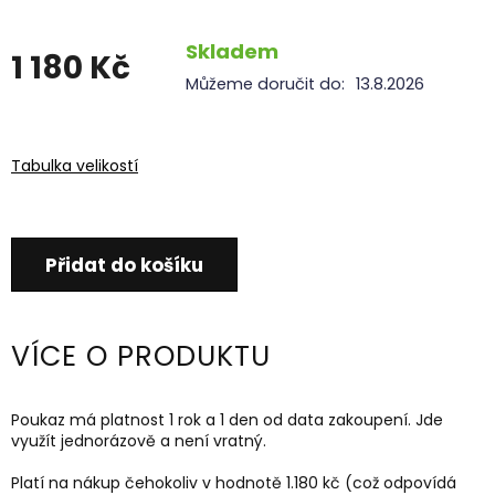
A
Skladem
R
1 180 Kč
Můžeme doručit do:
13.8.2026
M
Měrná
cena:
A
Tabulka velikostí
Přidat do košíku
VÍCE O PRODUKTU
Poukaz má platnost 1 rok a 1 den od data zakoupení. Jde
využít jednorázově a není vratný.
Platí na nákup čehokoliv v hodnotě 1.180 kč (což odpovídá