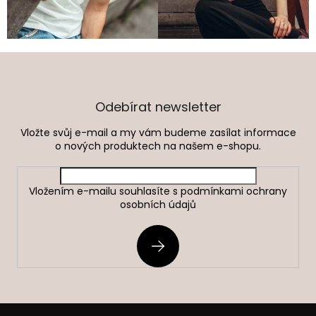
Z
á
p
a
Odebírat newsletter
t
Vložte svůj e-mail a my vám budeme zasílat informace
í
o nových produktech na našem e-shopu.
Vložením e-mailu souhlasíte s
podmínkami ochrany
osobních údajů
PŘIHLÁSIT
SE