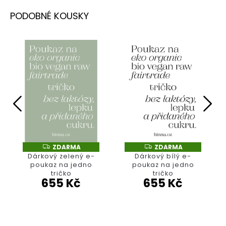
Z
Z
ZDARMA
ZDARMA
D
D
Dárkový zelený e-
Dárkový bílý e-
A
A
poukaz na jedno
poukaz na jedno
R
R
tričko
tričko
M
M
655 Kč
655 Kč
A
A