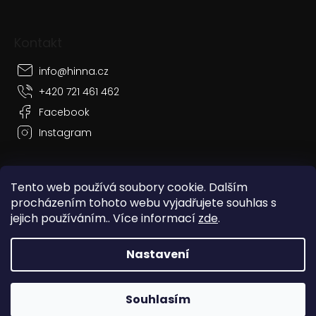
Kontakt
info
@
hinna.cz
+420 721 461 462
Facebook
Instagram
Tento web používá soubory cookie. Dalším
procházením tohoto webu vyjadřujete souhlas s
Vytvořil Shoptet
jejich používáním.. Více informací
zde
.
Copyright 2026
Hinna
. Všechna práva vyhrazena.
Nastavení
Grafický návrh vytvořil a nakódoval
Shoptak.cz
Souhlasím