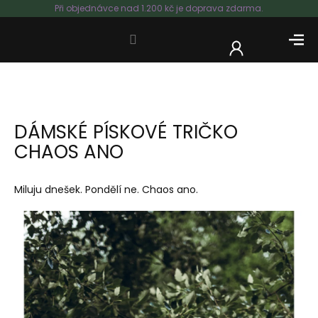
Přejít
Při objednávce nad 1.200 kč je doprava zdarma.
na
obsah
NÁKUP
KOŠÍK
DÁMSKÉ PÍSKOVÉ TRIČKO
CHAOS ANO
Miluju dnešek. Pondělí ne. Chaos ano.