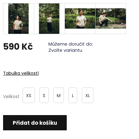
590 Kč
Můžeme doručit do:
Zvolte variantu
Měrná
cena:
Tabulka velikostí
XS
S
M
L
XL
Velikost
Přidat do košíku