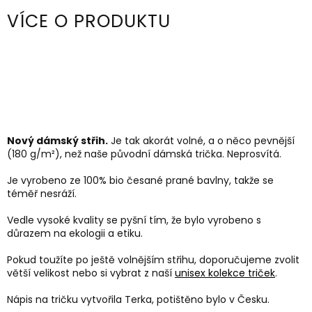
VÍCE O PRODUKTU
Nový dámský střih.
Je tak akorát volné, a o něco pevnější
(180 g/m²), než naše původní dámská trička. Neprosvítá.
Je vyrobeno ze 100% bio česané prané bavlny, takže se
téměř nesráží.
Vedle vysoké kvality se pyšní tím, že bylo vyrobeno s
důrazem na ekologii a etiku.
Pokud toužíte po ještě volnějším střihu, doporučujeme zvolit
větší velikost nebo si vybrat z naší
unisex kolekce triček
.
Nápis na tričku vytvořila Terka, potištěno bylo v Česku.